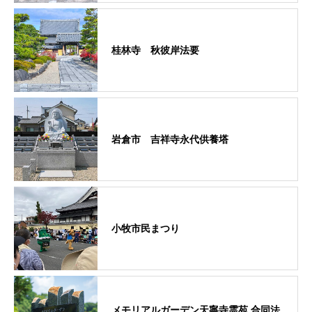
桂林寺 秋彼岸法要
岩倉市 吉祥寺永代供養塔
小牧市民まつり
メモリアルガーデン天寧寺霊苑 合同法