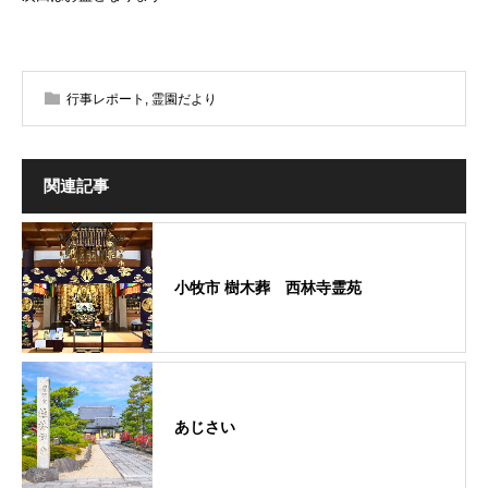
行事レポート
,
霊園だより
関連記事
小牧市 樹木葬 西林寺霊苑
あじさい