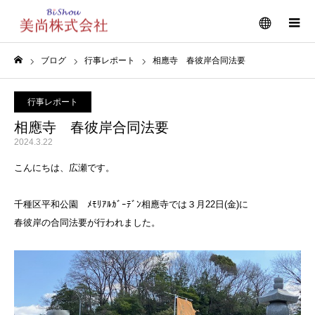
メニュー
ブログ
行事レポート
相應寺 春彼岸合同法要
ホーム
行事レポート
相應寺 春彼岸合同法要
2024.3.22
こんにちは、広瀬です。
千種区平和公園 ﾒﾓﾘｱﾙｶﾞｰﾃﾞﾝ相應寺では３月22日(金)に
春彼岸の合同法要が行われました。