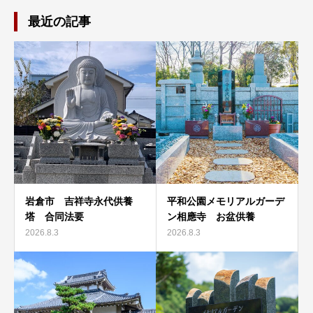
最近の記事
岩倉市 吉祥寺永代供養
平和公園メモリアルガーデ
塔 合同法要
ン相應寺 お盆供養
2026.8.3
2026.8.3