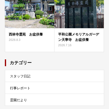
西林寺霊苑 お盆供養
平和公園メモリアルガーデ
ン天寧寺 お盆供養
2026.8.3
2026.7.16
カテゴリー
スタッフ日記
行事レポート
霊園だより