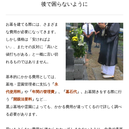
後で困らないように
お墓を建てる際には、さまざま
な費用が必要になってきます。
しかし価格は「安ければよ
い」、またその反対に「高いと
値打ちがある」と一概に言い切
れるものではありません。
基本的にかかる費用としては、
墓地・霊園管理者に支払う
「
永
代使用料
」
や
「
年間の管理費
」、「
墓石代
」、
お墓開きをする際に行
う
「
開眼法要料
」
など…
選ぶ墓地や霊園によっても、かかる費用が違ってくるので詳しく調べ
る必要があります。