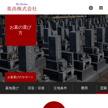
メニュー
お墓の選び
方
お墓選びのサポート
墓地選び
宗旨・宗派
立地条件
費用
霊園