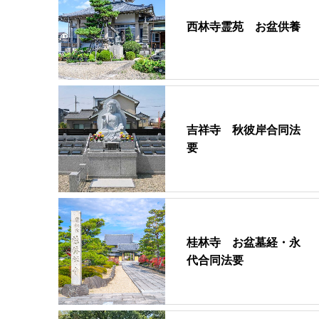
西林寺霊苑 お盆供養
吉祥寺 秋彼岸合同法
要
桂林寺 お盆墓経・永
代合同法要