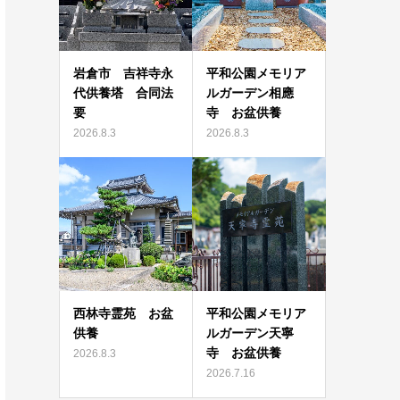
岩倉市 吉祥寺永
平和公園メモリア
代供養塔 合同法
ルガーデン相應
要
寺 お盆供養
2026.8.3
2026.8.3
西林寺霊苑 お盆
平和公園メモリア
供養
ルガーデン天寧
寺 お盆供養
2026.8.3
2026.7.16