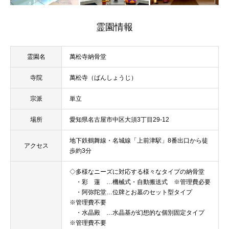
霊園情報
霊園名
萬松寺納骨堂
寺院
萬松寺（ばんしょうじ）
宗派
単立
場所
愛知県名古屋市中区大須3丁目29-12
地下鉄鶴舞線・名城線「上前津駅」8番出口から徒
アクセス
歩約3分
◇多様なニーズに対応する様々なタイプの納骨堂
・彩 蓮 …機械式・自動搬送式 ※管理費必要
・阿弥陀堂…位牌とお墓のセット型タイプ
※管理費不要
・水晶殿 …水晶基が幻想的な個別固定タイプ
※管理費不要