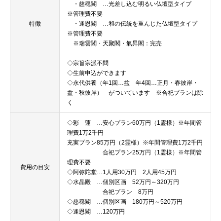
・慈穏閣 …光差し込む明るい仏壇型タイプ
※管理費不要
特徴
・逢恩閣 …和の伝統を重んじた仏壇型タイプ
※管理費不要
※瑞雲閣・天聚閣・氣昇閣：完売
◇宗旨宗派不問
◇生前申込ができます
◇永代供養（年1回…盆 年4回…正月・春彼岸・
盆・秋彼岸） がついています ※合祀プランは除
く
◇彩 蓮 …安心プラン60万円（1霊様）※年間管
理費1万2千円
充実プラン85万円（2霊様）※年間管理費1万2千円
合祀プラン25万円（1霊様）※年間管
理費不要
費用の目安
◇阿弥陀堂…1人用30万円 2人用45万円
◇水晶殿 …個別区画 52万円～320万円
合祀プラン 8万円
◇慈穏閣 …個別区画 180万円～520万円
◇逢恩閣 …120万円