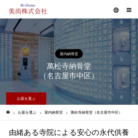
メニュー
屋内納骨堂
萬松寺納骨堂
（名古屋市中区）
お墓を選ぶ
お墓を選ぶ
屋内納骨堂
萬松寺納骨堂（名古屋市中区）
ホーム
由緒ある寺院による安心の永代供養