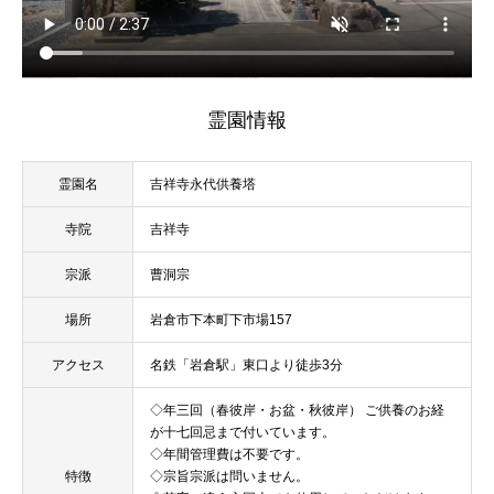
霊園情報
霊園名
吉祥寺永代供養塔
寺院
吉祥寺
宗派
曹洞宗
場所
岩倉市下本町下市場157
アクセス
名鉄「岩倉駅」東口より徒歩3分
◇年三回（春彼岸・お盆・秋彼岸） ご供養のお経
が十七回忌まで付いています。
◇年間管理費は不要です。
特徴
◇宗旨宗派は問いません。