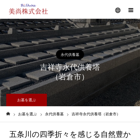
メニュー
永代供養墓
吉祥寺永代供養塔
（岩倉市）
お墓を選ぶ
お墓を選ぶ
永代供養墓
吉祥寺永代供養塔（岩倉市）
ホーム
五条川の四季折々を感じる自然豊か