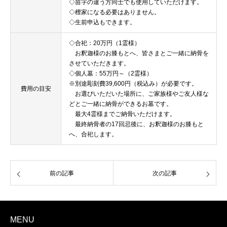
◇苗字の違う方同士でも使用していただけます。
◇檀家になる必要はありません。
◇生前申込もできます。
◇合祀：20万円（1霊様）
お釈迦様のお膝もとへ、皆さまとご一緒に納骨を
させていただきます。
◇個人墓：55万円～（2霊様）
※別途彫刻費39,600円（税込み）が必要です。
費用の目安
お選びいただいた場所に、ご家族様やご友人様な
どとご一緒に納骨ができるお墓です。
最大4霊様までご納骨いただけます。
最終納骨者の17回忌後に、お釈迦様のお膝もと
へ、合祀します。
前の記事
次の記事
MENU