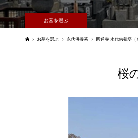
お墓を選ぶ
お墓を選ぶ
永代供養墓
圓通寺 永代供養塔（
ホーム
桜