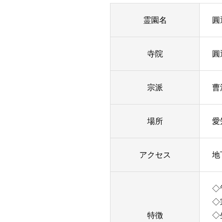
霊園名
圓
寺院
圓
宗派
曹
場所
愛
アクセス
地
◇
◇
特徴
◇