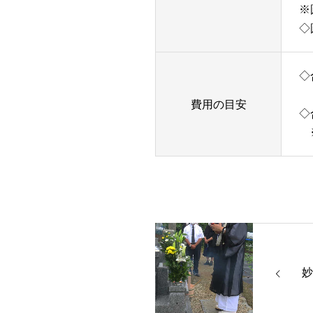
※
◇
◇
費用の目安
◇
※
妙