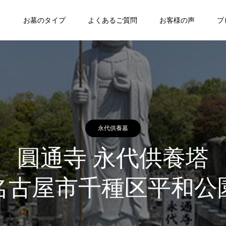
ト
お墓のタイプ
よくあるご質問
お客様の声
ブ
永代供養墓
圓通寺 永代供養塔
名古屋市千種区平和公