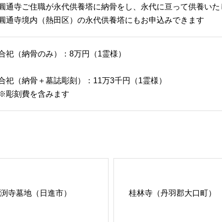
圓通寺ご住職が永代供養塔に納骨をし、永代に亘って供養いた
圓通寺境内（熱田区）の永代供養塔にもお申込みできます
合祀（納骨のみ）：8万円（1霊様）
合祀（納骨＋墓誌彫刻）：11万3千円（1霊様）
彫刻費を含みます
渕寺墓地（日進市）
桂林寺（丹羽郡大口町）