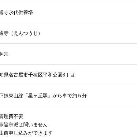
通寺永代供養塔
通寺（えんつうじ）
洞宗
知県名古屋市千種区平和公園3丁目
下鉄東山線「星ヶ丘駅」から車で約５分
管理費不要
宗旨宗派は問いません
生前申し込みができます