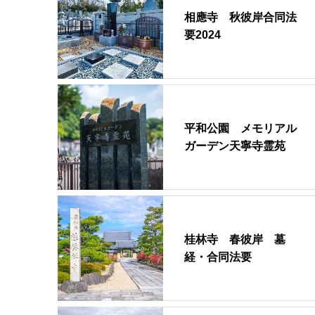
相應寺 秋彼岸合同法
要2024
平和公園 メモリアル
ガーデン天寧寺霊苑
桂林寺 春彼岸 墓
経・合同法要