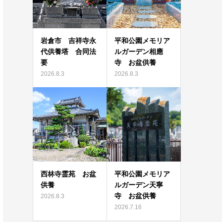
岩倉市 吉祥寺永
平和公園メモリア
代供養塔 合同法
ルガーデン相應
要
寺 お盆供養
2026.8.3
2026.8.3
西林寺霊苑 お盆
平和公園メモリア
供養
ルガーデン天寧
寺 お盆供養
2026.8.3
2026.7.16