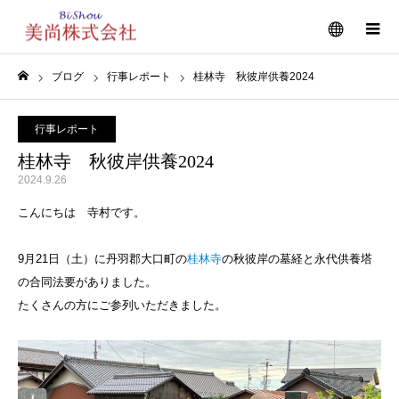
メニュー
ブログ
行事レポート
桂林寺 秋彼岸供養2024
ホーム
行事レポート
桂林寺 秋彼岸供養2024
2024.9.26
こんにちは 寺村です。
9月21日（土）に丹羽郡大口町の
桂林寺
の秋彼岸の墓経と永代供養塔
の合同法要がありました。
たくさんの方にご参列いただきました。