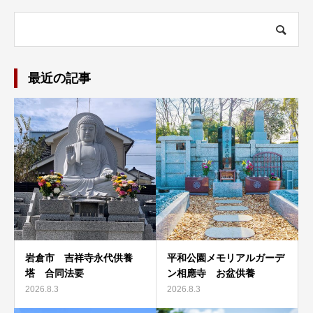
最近の記事
岩倉市 吉祥寺永代供養
平和公園メモリアルガーデ
塔 合同法要
ン相應寺 お盆供養
2026.8.3
2026.8.3