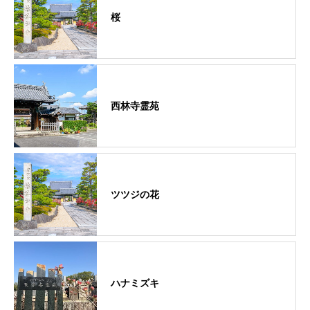
桜
西林寺霊苑
ツツジの花
ハナミズキ