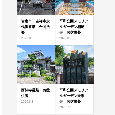
岩倉市 吉祥寺永
平和公園メモリア
代供養塔 合同法
ルガーデン相應
要
寺 お盆供養
2026.8.3
2026.8.3
西林寺霊苑 お盆
平和公園メモリア
供養
ルガーデン天寧
寺 お盆供養
2026.8.3
2026.7.16