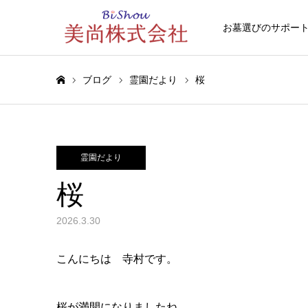
お墓選びのサポー
ブログ
霊園だより
桜
ホーム
霊園だより
桜
2026.3.30
こんにちは 寺村です。
桜が満開になりましたね。