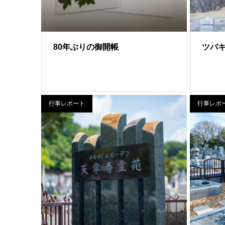
80年ぶりの御開帳
ツバ
行事レポート
行事レポ