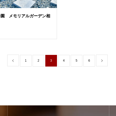
公園 メモリアルガーデン相
1
2
3
4
5
6